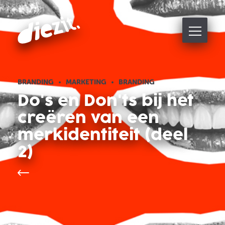
BRANDING
MARKETING
BRANDING
Do's en Don'ts bij het
creëren van een
merkidentiteit (deel
2)