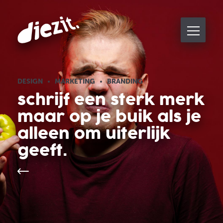
DESIGN
MARKETING
BRANDING
schrijf een sterk merk
maar op je buik als je
alleen om uiterlijk
geeft.